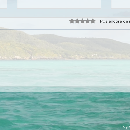
Noté 0 étoile sur 5.
Pas encore de 
Madagascar comme
Quan
destination plongée
Mad
Iray