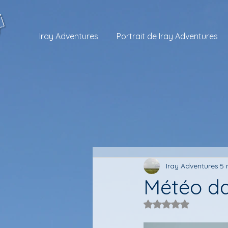
Iray Adventures
Portrait de Iray Adventures
Iray Adventures
5 
Météo da
Noté NaN étoiles s