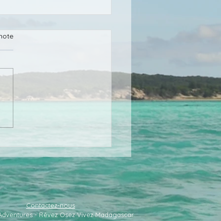
note
d partir au nord de
agascar
Contactez-nous
 Adventures - Rêvez Osez Vivez Madagascar